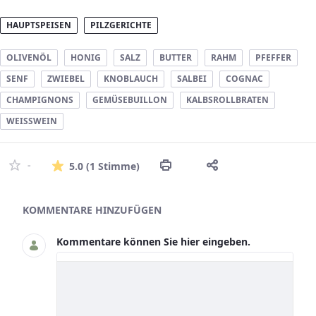
HAUPTSPEISEN
PILZGERICHTE
OLIVENÖL
HONIG
SALZ
BUTTER
RAHM
PFEFFER
SENF
ZWIEBEL
KNOBLAUCH
SALBEI
COGNAC
CHAMPIGNONS
GEMÜSEBUILLON
KALBSROLLBRATEN
WEISSWEIN
Die durchschnittliche Bewertu
-
5.0
(1 Stimme)
Asset-Herausgeber
KOMMENTARE HINZUFÜGEN
Kommentare können Sie hier eingeben.