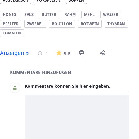
VEGETARISCH
VORSPEISEN
SUPPEN
HONIG
SALZ
BUTTER
RAHM
MEHL
WASSER
PFEFFER
ZWIEBEL
BOUILLON
ROTWEIN
THYMIAN
TOMATEN
Die durchschnittliche Bew
Anzeigen »
-
0.0
Asset-Herausgeber
KOMMENTARE HINZUFÜGEN
Kommentare können Sie hier eingeben.