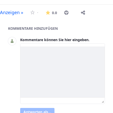
Die durchschnittliche Bew
Anzeigen »
-
0.0
Asset-Herausgeber
KOMMENTARE HINZUFÜGEN
Kommentare können Sie hier eingeben.
Antworten als...