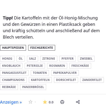
Tipp!
Die Kartoffeln mit der Öl-Honig-Mischung
und den Gewürzen in einen Plastiksack geben
und kräftig schütteln und anschließend auf dem
Blech verteilen.
HAUPTSPEISEN
FISCHGERICHTE
HONIG
ÖL
SALZ
ZITRONE
PFEFFER
ZWIEBEL
KNOBLAUCH
PETERSILIE
ROSMARIN
FRISCHKÄSE
PANGASIUSFILET
TOMATEN
PAPRIKAPULVER
CHAMPIGNONS
KARTOFFELN
DORSCHFILET
ZANDERFILET
REIBKÄSE
PANIERBRÖSEL
Die durchschnittliche Bew
Anzeigen »
-
0.0