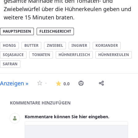
gesamte Marinade mit den Tomaten- und
Zwiebelwürfel über die Hühnerkeulen geben und
weitere 15 Minuten braten.
HAUPTSPEISEN
FLEISCHGERICHT
HONIG
BUTTER
ZWIEBEL
INGWER
KORIANDER
SOJASAUCE
TOMATEN
HÜHNERFLEISCH
HÜHNERKEULEN
SAFRAN
Die durchschnittliche Bew
Anzeigen »
-
0.0
Asset-Herausgeber
KOMMENTARE HINZUFÜGEN
Kommentare können Sie hier eingeben.