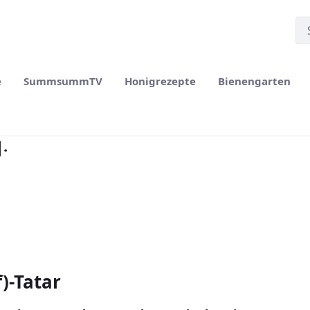
e
SummsummTV
Honigrezepte
Bienengarten
.
)-Tatar