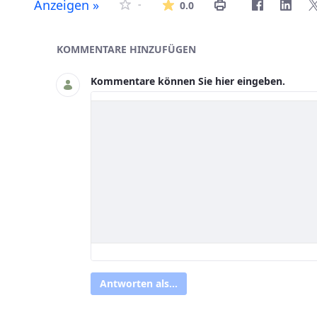
Die durchschnittlich
Anzeigen »
-
0.0
Asset-Herausgeber
KOMMENTARE HINZUFÜGEN
Kommentare können Sie hier eingeben.
Antworten als...