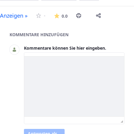
Die durchschnittliche Bew
Anzeigen »
-
0.0
Asset-Herausgeber
KOMMENTARE HINZUFÜGEN
Kommentare können Sie hier eingeben.
Antworten als...