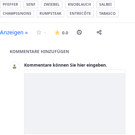
PFEFFER
SENF
ZWIEBEL
KNOBLAUCH
SALBEI
CHAMPIGNONS
RUMPSTEAK
ENTRECÔTE
TABASCO
Die durchschnittliche Bew
Anzeigen »
-
0.0
Asset-Herausgeber
KOMMENTARE HINZUFÜGEN
Kommentare können Sie hier eingeben.