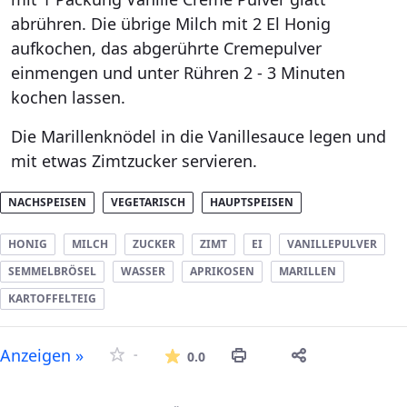
abrühren. Die übrige Milch mit 2 El Honig
aufkochen, das abgerührte Cremepulver
einmengen und unter Rühren 2 - 3 Minuten
kochen lassen.
Die Marillenknödel in die Vanillesauce legen und
mit etwas Zimtzucker servieren.
NACHSPEISEN
VEGETARISCH
HAUPTSPEISEN
HONIG
MILCH
ZUCKER
ZIMT
EI
VANILLEPULVER
SEMMELBRÖSEL
WASSER
APRIKOSEN
MARILLEN
KARTOFFELTEIG
Die durchschnittliche Bew
Anzeigen »
-
0.0