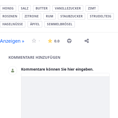
HONIG
SALZ
BUTTER
VANILLEZUCKER
ZIMT
ROSINEN
ZITRONE
RUM
STAUBZUCKER
STRUDELTEIG
HASELNÜSSE
ÄPFEL
SEMMELBRÖSEL
Die durchschnittliche Bew
Anzeigen »
-
0.0
Asset-Herausgeber
KOMMENTARE HINZUFÜGEN
Kommentare können Sie hier eingeben.