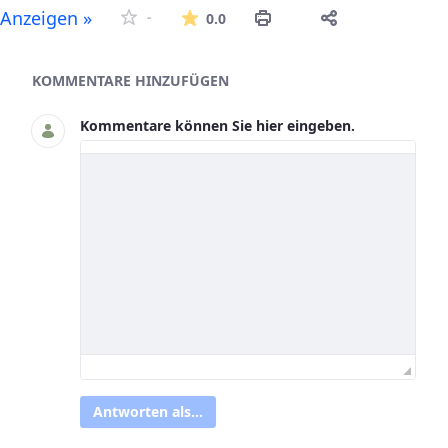
Die durchschnittliche Bew
Anzeigen »
-
0.0
Asset-Herausgeber
KOMMENTARE HINZUFÜGEN
Kommentare können Sie hier eingeben.
Antworten als...