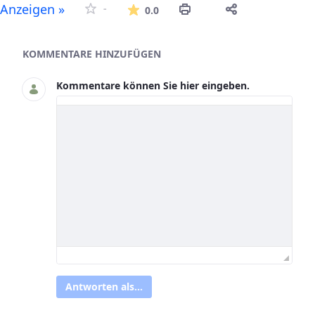
Die durchschnittliche Bew
Anzeigen »
-
0.0
Asset-Herausgeber
KOMMENTARE HINZUFÜGEN
Kommentare können Sie hier eingeben.
Antworten als...