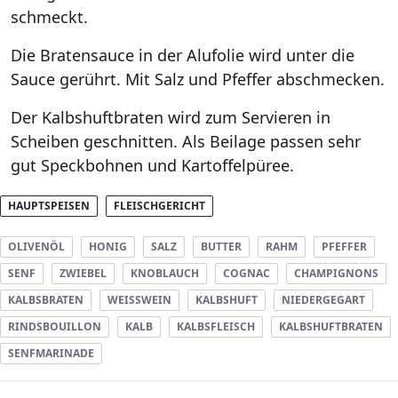
schmeckt.
Die Bratensauce in der Alufolie wird unter die
Sauce gerührt. Mit Salz und Pfeffer abschmecken.
Der Kalbshuftbraten wird zum Servieren in
Scheiben geschnitten. Als Beilage passen sehr
gut Speckbohnen und Kartoffelpüree.
HAUPTSPEISEN
FLEISCHGERICHT
OLIVENÖL
HONIG
SALZ
BUTTER
RAHM
PFEFFER
SENF
ZWIEBEL
KNOBLAUCH
COGNAC
CHAMPIGNONS
KALBSBRATEN
WEISSWEIN
KALBSHUFT
NIEDERGEGART
RINDSBOUILLON
KALB
KALBSFLEISCH
KALBSHUFTBRATEN
SENFMARINADE