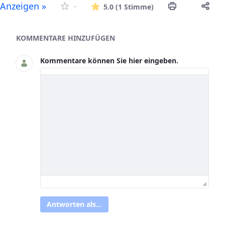
Die durchschnitt
Anzeigen »
-
5.0
(1 Stimme)
Asset-Herausgeber
KOMMENTARE HINZUFÜGEN
Kommentare können Sie hier eingeben.
Antworten als...