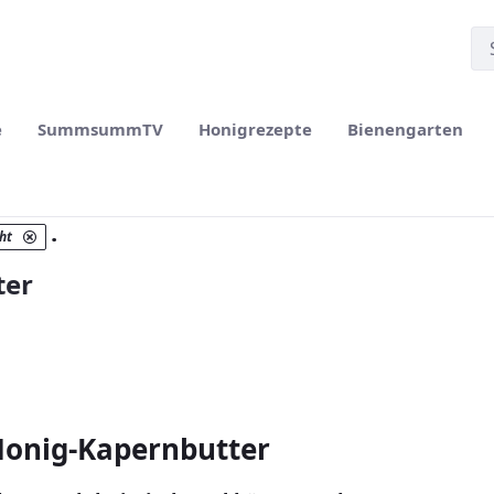
e
SummsummTV
Honigrezepte
Bienengarten
.
ht
ter
Honig-Kapernbutter