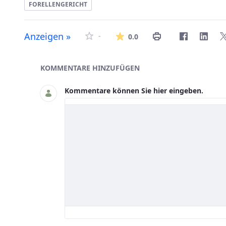
FORELLENGERICHT
Die durchschnittlich
Anzeigen »
-
0.0
Asset-Herausgeber
KOMMENTARE HINZUFÜGEN
Kommentare können Sie hier eingeben.