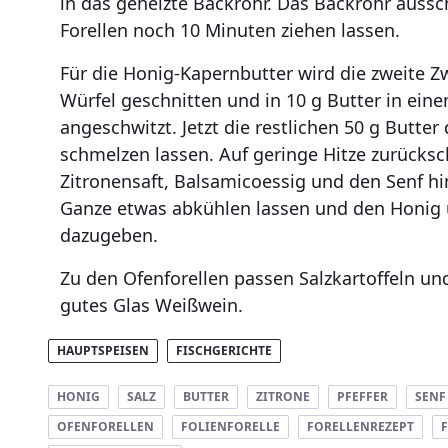
in das geheizte Backrohr. Das Backrohr aussc
Forellen noch 10 Minuten ziehen lassen.
Für die Honig-Kapernbutter wird die zweite Zw
Würfel geschnitten und in 10 g Butter in ein
angeschwitzt. Jetzt die restlichen 50 g Butte
schmelzen lassen. Auf geringe Hitze zurücks
Zitronensaft, Balsamicoessig und den Senf hi
Ganze etwas abkühlen lassen und den Honig 
dazugeben.
Zu den Ofenforellen passen Salzkartoffeln un
gutes Glas Weißwein.
HAUPTSPEISEN
FISCHGERICHTE
HONIG
SALZ
BUTTER
ZITRONE
PFEFFER
SENF
OFENFORELLEN
FOLIENFORELLE
FORELLENREZEPT