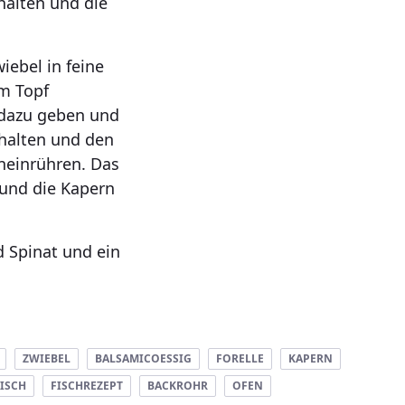
halten und die
iebel in feine
em Topf
r dazu geben und
chalten und den
neinrühren. Das
und die Kapern
d Spinat und ein
ZWIEBEL
BALSAMICOESSIG
FORELLE
KAPERN
FISCH
FISCHREZEPT
BACKROHR
OFEN