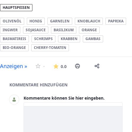
HAUPTSPEISEN
OLIVENÖL
HONIG
GARNELEN
KNOBLAUCH
PAPRIKA
INGWER
SOJASAUCE
BASILIKUM
ORANGE
BASMATIREIS
SCHRIMPS
KRABBEN
GAMBAS
BIO-ORANGE
CHERRY-TOMATEN
Die durchschnittliche Bew
Anzeigen »
-
0.0
Asset-Herausgeber
KOMMENTARE HINZUFÜGEN
Kommentare können Sie hier eingeben.