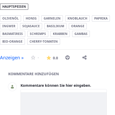
HAUPTSPEISEN
OLIVENÖL
HONIG
GARNELEN
KNOBLAUCH
PAPRIKA
INGWER
SOJASAUCE
BASILIKUM
ORANGE
BASMATIREIS
SCHRIMPS
KRABBEN
GAMBAS
BIO-ORANGE
CHERRY-TOMATEN
Die durchschnittliche Bew
Anzeigen »
-
0.0
Asset-Herausgeber
KOMMENTARE HINZUFÜGEN
Kommentare können Sie hier eingeben.