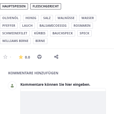
HAUPTSPEISEN
FLEISCHGERICHT
OLIVENÖL
HONIG
SALZ
WALNÜSSE
WASSER
PFEFFER
LAUCH
BALSAMICOESSIG
ROSMARIN
SCHWEINEFILET
KÜRBIS
BAUCHSPECK
SPECK
WILLIAMS BIRNE
BIRNE
Die durchschnittliche Bewertung ist 0 
-
0.0
Asset-Herausgeber
KOMMENTARE HINZUFÜGEN
Kommentare können Sie hier eingeben.