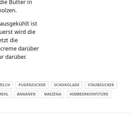
die Butter in
olzen.
ausgekühlt ist
erst wird die
tzt die
ecreme darüber
r darüber.
MILCH
PUDERZUCKER
SCHOKOLADE
STAUBZUCKER
MEHL
BANANEN
MAIZENA
HIMBEERKONFITÜRE
ist 0 von 5 Sternen.