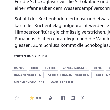
Für die Schokoglasur wir die Schokolade und 
einer Pfanne über dem Wasserdampf verschm
Sobald der Kuchenboden fertig ist und etwas 
kann der Kuchenbelag aufgebracht werden. Zu
Himbeerkonfitüre gleichmässig verstrichen. Je
Bananenscheiben darauflegen und die Vanill
giessen. Zum Schluss kommt die Schokoglasu
TORTEN UND KUCHEN
HONIG
EIER
BUTTER
VANILLEZUCKER
MEHL
BANANENKUCHEN
SCHOKO-BANANENKUCHEN
KUCHEN
MILCHSCHOKOLADE
VANILLECREME
Die durchschnittliche Bewertung 
-
0.0