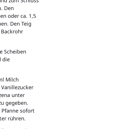
nd zum Schluss
n. Den
n oder ca. 1,5
ben. Den Teig
s Backrohr
ke Scheiben
 die
ml Milch
 Vanillezucker
zena unter
zu gegeben.
 Pfanne sofort
ter rühren.