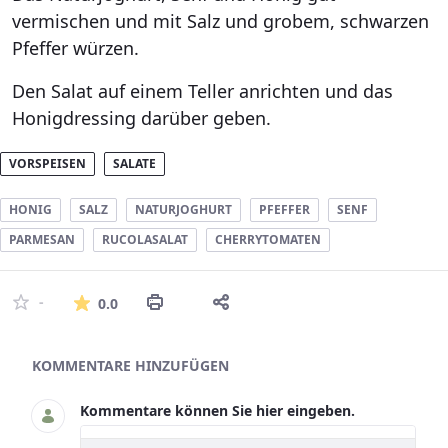
vermischen und mit Salz und grobem, schwarzen
Pfeffer würzen.
Den Salat auf einem Teller anrichten und das
Honigdressing darüber geben.
VORSPEISEN
SALATE
HONIG
SALZ
NATURJOGHURT
PFEFFER
SENF
PARMESAN
RUCOLASALAT
CHERRYTOMATEN
Die durchschnittliche Bewertung ist 0 
-
0.0
Asset-Herausgeber
KOMMENTARE HINZUFÜGEN
Kommentare können Sie hier eingeben.