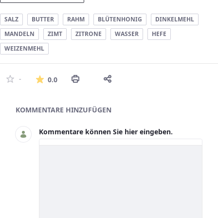
SALZ
BUTTER
RAHM
BLÜTENHONIG
DINKELMEHL
MANDELN
ZIMT
ZITRONE
WASSER
HEFE
WEIZENMEHL
Die durchschnittliche Bewertung ist 0 
-
0.0
Asset-Herausgeber
KOMMENTARE HINZUFÜGEN
Kommentare können Sie hier eingeben.