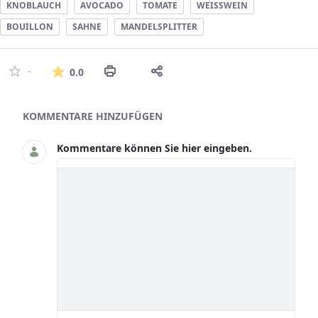
KNOBLAUCH
AVOCADO
TOMATE
WEISSWEIN
BOUILLON
SAHNE
MANDELSPLITTER
Die durchschnittliche Bewertung ist 0 
-
0.0
Asset-Herausgeber
KOMMENTARE HINZUFÜGEN
Kommentare können Sie hier eingeben.