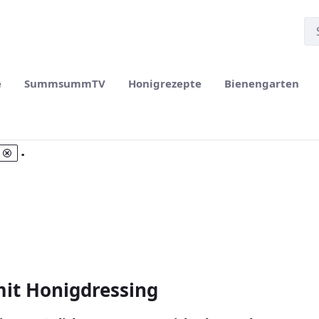
e
SummsummTV
Honigrezepte
Bienengarten
.
it Honigdressing