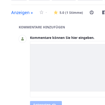
Die durchsc
Anzeigen »
-
5.0
(1 Stimme)
Asset-Herausgeber
KOMMENTARE HINZUFÜGEN
Kommentare können Sie hier eingeben.
Antworten als...