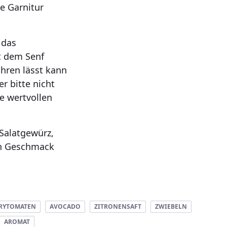
ie Garnitur
 das
t dem Senf
ühren lässt kann
r bitte nicht
ne wertvollen
 Salatgewürz,
ch Geschmack
RYTOMATEN
AVOCADO
ZITRONENSAFT
ZWIEBELN
AROMAT