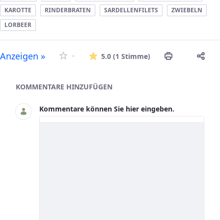
KAROTTE
RINDERBRATEN
SARDELLENFILETS
ZWIEBELN
LORBEER
Die durchschnitt
Anzeigen »
-
5.0
(1 Stimme)
Asset-Herausgeber
KOMMENTARE HINZUFÜGEN
Kommentare können Sie hier eingeben.