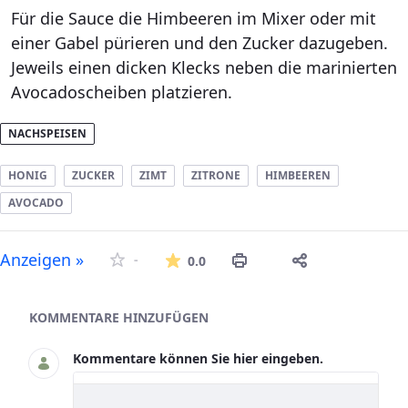
Für die Sauce die Himbeeren im Mixer oder mit
einer Gabel pürieren und den Zucker dazugeben.
Jeweils einen dicken Klecks neben die marinierten
Avocadoscheiben platzieren.
NACHSPEISEN
HONIG
ZUCKER
ZIMT
ZITRONE
HIMBEEREN
AVOCADO
Die durchschnittliche Bew
Anzeigen »
-
0.0
Asset-Herausgeber
KOMMENTARE HINZUFÜGEN
Kommentare können Sie hier eingeben.