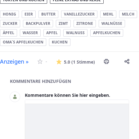
HONIG
EIER
BUTTER
VANILLEZUCKER
MEHL
MILCH
ZUCKER
BACKPULVER
ZIMT
ZITRONE
WALNÜSSE
ÄPFEL
WASSER
APFEL
WALNUSS
APFELKUCHEN
OMA´S APFELKUCHEN
KUCHEN
Die durchschnitt
Anzeigen »
-
5.0
(1 Stimme)
Asset-Herausgeber
KOMMENTARE HINZUFÜGEN
Kommentare können Sie hier eingeben.