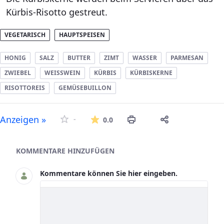
Kürbis-Risotto gestreut.
VEGETARISCH
HAUPTSPEISEN
HONIG
SALZ
BUTTER
ZIMT
WASSER
PARMESAN
ZWIEBEL
WEISSWEIN
KÜRBIS
KÜRBISKERNE
RISOTTOREIS
GEMÜSEBUILLON
Die durchschnittliche Bew
Anzeigen »
-
0.0
Asset-Herausgeber
KOMMENTARE HINZUFÜGEN
Kommentare können Sie hier eingeben.