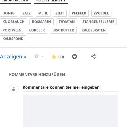
HAUPTSPEISEN
FLEISCHGERICHT
HONIG
SALZ
MEHL
ZIMT
PFEFFER
ZWIEBEL
KNOBLAUCH
ROSMARIN
THYMIAN
STANGENSELLERIE
PORTWEIN
LORBEER
BRATBUTTER
KALBSBRATEN
KALBSFOND
Die durchschnittliche Bew
Anzeigen »
-
0.0
Asset-Herausgeber
KOMMENTARE HINZUFÜGEN
Kommentare können Sie hier eingeben.