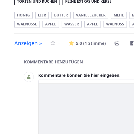
TORTEN UND KUCHEN
FEINE EXTRAS UND KEKSE
HONIG
EIER
BUTTER
VANILLEZUCKER
MEHL
WALNÜSSE
ÄPFEL
WASSER
APFEL
WALNUSS
Die durchsc
Anzeigen »
-
5.0
(1 Stimme)
Asset-Herausgeber
KOMMENTARE HINZUFÜGEN
Kommentare können Sie hier eingeben.