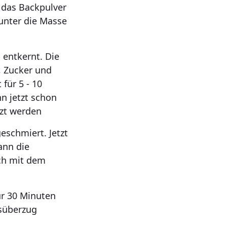
 das Backpulver
 unter die Masse
 entkernt. Die
, Zucker und
 für 5 - 10
n jetzt schon
izt werden
eschmiert. Jetzt
ann die
och mit dem
ür 30 Minuten
ssüberzug