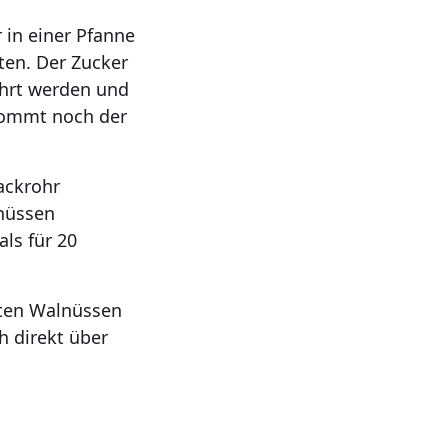
 in einer Pfanne
ten. Der Zucker
ührt werden und
kommt noch der
ackrohr
nüssen
ls für 20
rten Walnüssen
h direkt über