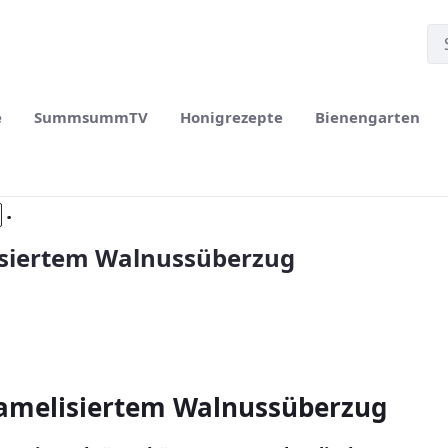
e
SummsummTV
Honigrezepte
Bienengarten
.
isiertem Walnussüberzug
amelisiertem Walnussüberzug