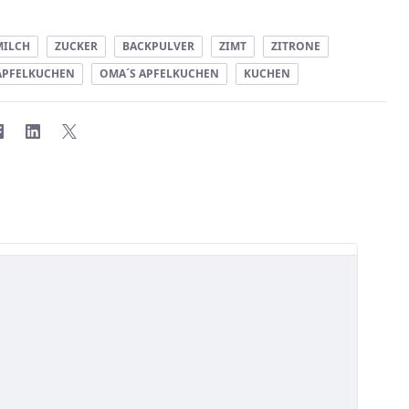
MILCH
ZUCKER
BACKPULVER
ZIMT
ZITRONE
APFELKUCHEN
OMA´S APFELKUCHEN
KUCHEN
hnittliche Bewertung ist 5 von 5 Sternen.