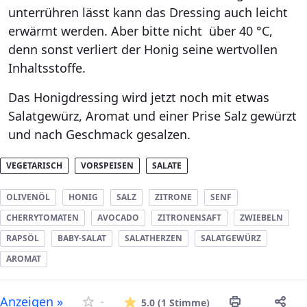
unterrühren lässt kann das Dressing auch leicht
erwärmt werden. Aber bitte nicht über 40 °C,
denn sonst verliert der Honig seine wertvollen
Inhaltsstoffe.
Das Honigdressing wird jetzt noch mit etwas
Salatgewürz, Aromat und einer Prise Salz gewürzt
und nach Geschmack gesalzen.
VEGETARISCH
VORSPEISEN
SALATE
OLIVENÖL
HONIG
SALZ
ZITRONE
SENF
CHERRYTOMATEN
AVOCADO
ZITRONENSAFT
ZWIEBELN
RAPSÖL
BABY-SALAT
SALATHERZEN
SALATGEWÜRZ
AROMAT
Die durchschnitt
Anzeigen »
-
5.0
(1 Stimme)