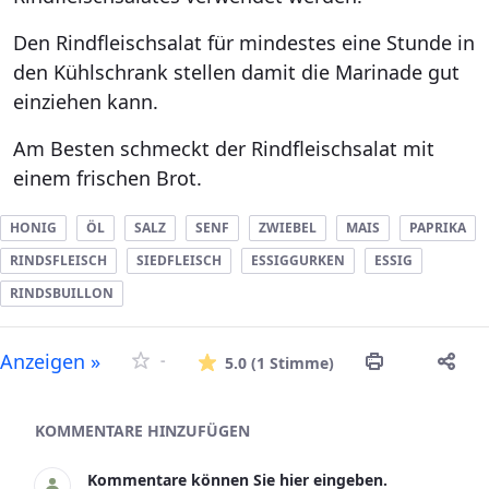
Den Rindfleischsalat für mindestes eine Stunde in
den Kühlschrank stellen damit die Marinade gut
einziehen kann.
Am Besten schmeckt der Rindfleischsalat mit
einem frischen Brot.
HONIG
ÖL
SALZ
SENF
ZWIEBEL
MAIS
PAPRIKA
RINDSFLEISCH
SIEDFLEISCH
ESSIGGURKEN
ESSIG
RINDSBUILLON
Die durchschnitt
Anzeigen »
-
5.0
(1 Stimme)
Asset-Herausgeber
KOMMENTARE HINZUFÜGEN
Kommentare können Sie hier eingeben.