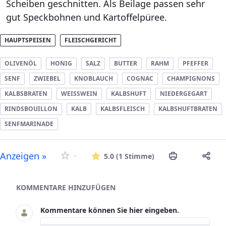
Scheiben geschnitten. Als Beilage passen sehr
gut Speckbohnen und Kartoffelpüree.
HAUPTSPEISEN
FLEISCHGERICHT
OLIVENÖL
HONIG
SALZ
BUTTER
RAHM
PFEFFER
SENF
ZWIEBEL
KNOBLAUCH
COGNAC
CHAMPIGNONS
KALBSBRATEN
WEISSWEIN
KALBSHUFT
NIEDERGEGART
RINDSBOUILLON
KALB
KALBSFLEISCH
KALBSHUFTBRATEN
SENFMARINADE
Die durchschnitt
Anzeigen »
-
5.0
(1 Stimme)
Asset-Herausgeber
KOMMENTARE HINZUFÜGEN
Kommentare können Sie hier eingeben.