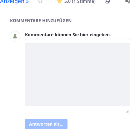
Die durchschnitt
Anzeigen »
-
5.0
(1 Stimme)
Asset-Herausgeber
KOMMENTARE HINZUFÜGEN
Kommentare können Sie hier eingeben.
Antworten als...