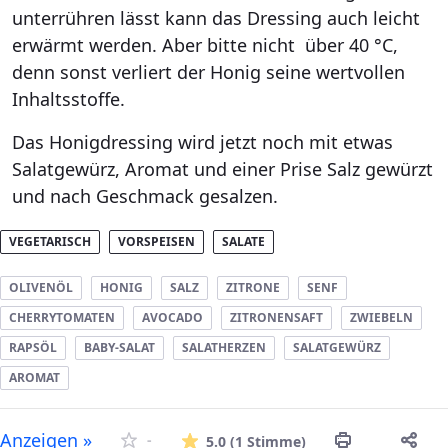
unterrühren lässt kann das Dressing auch leicht
erwärmt werden. Aber bitte nicht über 40 °C,
denn sonst verliert der Honig seine wertvollen
Inhaltsstoffe.
Das Honigdressing wird jetzt noch mit etwas
Salatgewürz, Aromat und einer Prise Salz gewürzt
und nach Geschmack gesalzen.
VEGETARISCH
VORSPEISEN
SALATE
OLIVENÖL
HONIG
SALZ
ZITRONE
SENF
CHERRYTOMATEN
AVOCADO
ZITRONENSAFT
ZWIEBELN
RAPSÖL
BABY-SALAT
SALATHERZEN
SALATGEWÜRZ
AROMAT
Die durchschnitt
Anzeigen »
-
5.0
(1 Stimme)