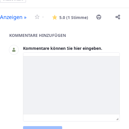
Die durchschnitt
Anzeigen »
-
5.0
(1 Stimme)
Asset-Herausgeber
KOMMENTARE HINZUFÜGEN
Kommentare können Sie hier eingeben.