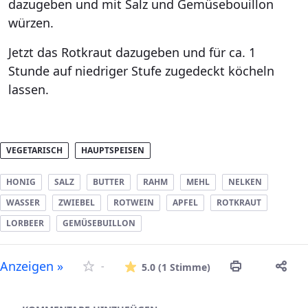
dazugeben und mit Salz und Gemüsebouillon
würzen.
Jetzt das Rotkraut dazugeben und für ca. 1
Stunde auf niedriger Stufe zugedeckt köcheln
lassen.
VEGETARISCH
HAUPTSPEISEN
HONIG
SALZ
BUTTER
RAHM
MEHL
NELKEN
WASSER
ZWIEBEL
ROTWEIN
APFEL
ROTKRAUT
LORBEER
GEMÜSEBUILLON
Die durchschnitt
Anzeigen »
-
5.0
(1 Stimme)
Asset-Herausgeber