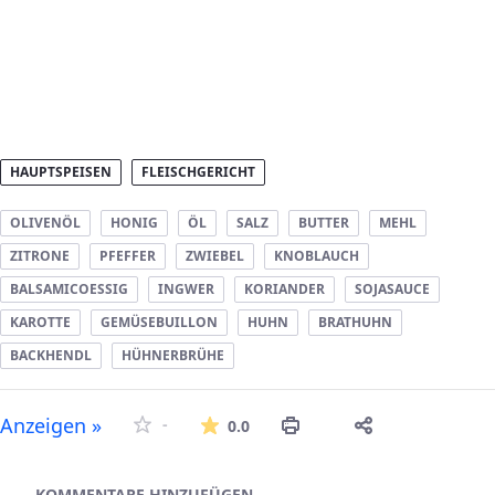
HAUPTSPEISEN
FLEISCHGERICHT
OLIVENÖL
HONIG
ÖL
SALZ
BUTTER
MEHL
ZITRONE
PFEFFER
ZWIEBEL
KNOBLAUCH
BALSAMICOESSIG
INGWER
KORIANDER
SOJASAUCE
KAROTTE
GEMÜSEBUILLON
HUHN
BRATHUHN
BACKHENDL
HÜHNERBRÜHE
Die durchschnittliche Bew
Anzeigen »
-
0.0
Asset-Herausgeber
KOMMENTARE HINZUFÜGEN