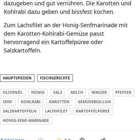
dazugeben und gut verrühren. Die Karotten und
Kohlrabi dazu geben und bissfest kochen.
Zum Lachsfilet an der Honig-Senfmarinade mit
dem Karotten-Kohlrabi-Gemüse passt
hervorragend ein Kartoffelpüree oder
Salzkartoffeln.
HAUPTSPEISEN
FISCHGERICHTE
OLIVENÖL
HONIG
SALZ
MILCH
WASSER
PFEFFER
SENF
KOHLRABI
KAROTTEN
GEMÜSEBUILLON
SALZKARTOFFELN
LACHSFILET
KARTOFFELPÜREE
HONIG-SENF-MARINADE
Die durchschnittliche Bew
-