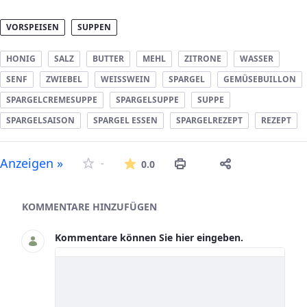
VORSPEISEN
SUPPEN
HONIG
SALZ
BUTTER
MEHL
ZITRONE
WASSER
SENF
ZWIEBEL
WEISSWEIN
SPARGEL
GEMÜSEBUILLON
SPARGELCREMESUPPE
SPARGELSUPPE
SUPPE
SPARGELSAISON
SPARGEL ESSEN
SPARGELREZEPT
REZEPT
Die durchschnittliche Bew
Anzeigen »
-
0.0
Asset-Herausgeber
KOMMENTARE HINZUFÜGEN
Kommentare können Sie hier eingeben.