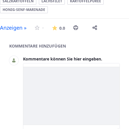
SALZKARTOFFELN
LACHSFILET
KARTOFFELPÜREE
HONIG-SENF-MARINADE
Die durchschnittliche Bew
Anzeigen »
-
0.0
Asset-Herausgeber
KOMMENTARE HINZUFÜGEN
Kommentare können Sie hier eingeben.