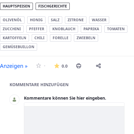
HAUPTSPEISEN
FISCHGERICHTE
OLIVENÖL
HONIG
SALZ
ZITRONE
WASSER
ZUCCHINI
PFEFFER
KNOBLAUCH
PAPRIKA
TOMATEN
KARTOFFELN
CHILI
FORELLE
ZWIEBELN
GEMÜSEBUILLON
Die durchschnittliche Bew
Anzeigen »
-
0.0
Asset-Herausgeber
KOMMENTARE HINZUFÜGEN
Kommentare können Sie hier eingeben.