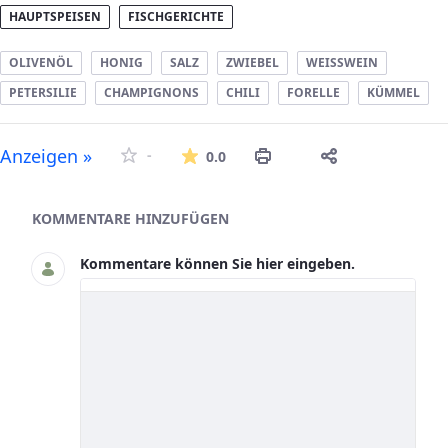
HAUPTSPEISEN
FISCHGERICHTE
OLIVENÖL
HONIG
SALZ
ZWIEBEL
WEISSWEIN
PETERSILIE
CHAMPIGNONS
CHILI
FORELLE
KÜMMEL
Die durchschnittliche Bew
Anzeigen »
-
0.0
Asset-Herausgeber
KOMMENTARE HINZUFÜGEN
Kommentare können Sie hier eingeben.