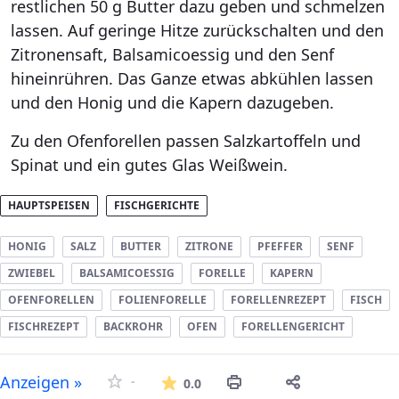
restlichen 50 g Butter dazu geben und schmelzen
lassen. Auf geringe Hitze zurückschalten und den
Zitronensaft, Balsamicoessig und den Senf
hineinrühren. Das Ganze etwas abkühlen lassen
und den Honig und die Kapern dazugeben.
Zu den Ofenforellen passen Salzkartoffeln und
Spinat und ein gutes Glas Weißwein.
HAUPTSPEISEN
FISCHGERICHTE
HONIG
SALZ
BUTTER
ZITRONE
PFEFFER
SENF
ZWIEBEL
BALSAMICOESSIG
FORELLE
KAPERN
OFENFORELLEN
FOLIENFORELLE
FORELLENREZEPT
FISCH
FISCHREZEPT
BACKROHR
OFEN
FORELLENGERICHT
Die durchschnittliche Bew
Anzeigen »
-
0.0