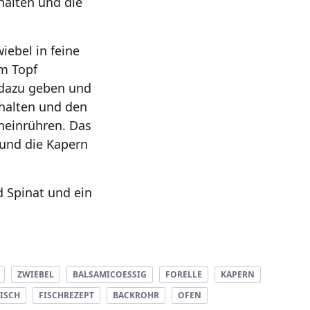
halten und die
iebel in feine
em Topf
r dazu geben und
chalten und den
neinrühren. Das
und die Kapern
d Spinat und ein
ZWIEBEL
BALSAMICOESSIG
FORELLE
KAPERN
FISCH
FISCHREZEPT
BACKROHR
OFEN