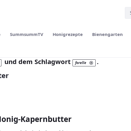
e
SummsummTV
Honigrezepte
Bienengarten
und dem Schlagwort
.
forelle
ter
Honig-Kapernbutter