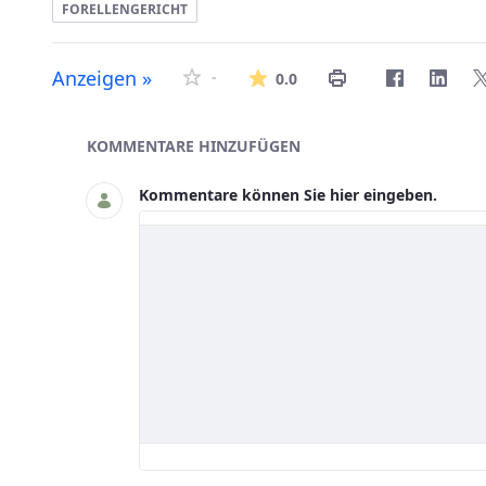
FORELLENGERICHT
Die durchschnittlich
Anzeigen »
-
0.0
Asset-Herausgeber
KOMMENTARE HINZUFÜGEN
Kommentare können Sie hier eingeben.