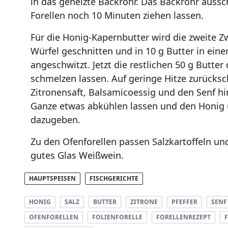
in das geheizte Backrohr. Das Backrohr aussc
Forellen noch 10 Minuten ziehen lassen.
Für die Honig-Kapernbutter wird die zweite Zw
Würfel geschnitten und in 10 g Butter in ein
angeschwitzt. Jetzt die restlichen 50 g Butte
schmelzen lassen. Auf geringe Hitze zurücks
Zitronensaft, Balsamicoessig und den Senf hi
Ganze etwas abkühlen lassen und den Honig 
dazugeben.
Zu den Ofenforellen passen Salzkartoffeln un
gutes Glas Weißwein.
HAUPTSPEISEN
FISCHGERICHTE
HONIG
SALZ
BUTTER
ZITRONE
PFEFFER
SENF
OFENFORELLEN
FOLIENFORELLE
FORELLENREZEPT