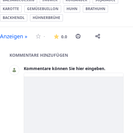
KAROTTE
GEMÜSEBUILLON
HUHN
BRATHUHN
BACKHENDL
HÜHNERBRÜHE
Die durchschnittliche Bew
Anzeigen »
-
0.0
Asset-Herausgeber
KOMMENTARE HINZUFÜGEN
Kommentare können Sie hier eingeben.