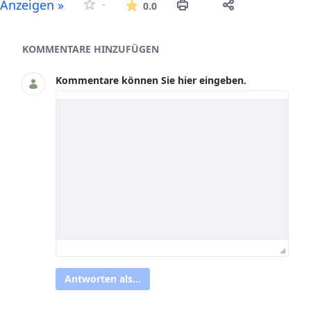
Die durchschnittliche Bew
Anzeigen »
-
0.0
Asset-Herausgeber
KOMMENTARE HINZUFÜGEN
Kommentare können Sie hier eingeben.
Antworten als...