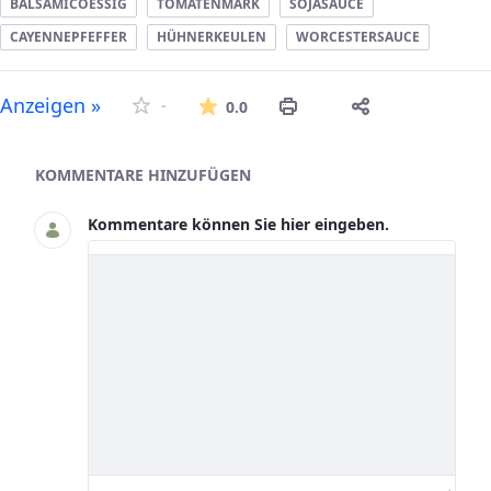
BALSAMICOESSIG
TOMATENMARK
SOJASAUCE
CAYENNEPFEFFER
HÜHNERKEULEN
WORCESTERSAUCE
Die durchschnittliche Bew
Anzeigen »
-
0.0
Asset-Herausgeber
KOMMENTARE HINZUFÜGEN
Kommentare können Sie hier eingeben.