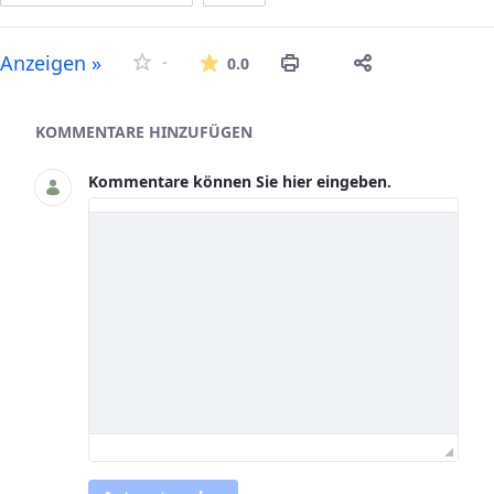
Die durchschnittliche Bew
Anzeigen »
-
0.0
Asset-Herausgeber
KOMMENTARE HINZUFÜGEN
Kommentare können Sie hier eingeben.