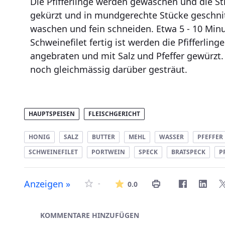
Die Pfifferlinge werden gewaschen und die St
gekürzt und in mundgerechte Stücke geschnit
waschen und fein schneiden. Etwa 5 - 10 Min
Schweinefilet fertig ist werden die Pfifferlinge
angebraten und mit Salz und Pfeffer gewürzt. 
noch gleichmässig darüber gesträut.
HAUPTSPEISEN
FLEISCHGERICHT
HONIG
SALZ
BUTTER
MEHL
WASSER
PFEFFER
SCHWEINEFILET
PORTWEIN
SPECK
BRATSPECK
P
Die durchschnittlich
Anzeigen »
-
0.0
Asset-Herausgeber
KOMMENTARE HINZUFÜGEN