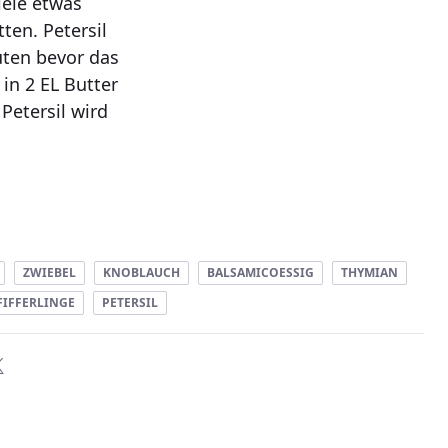
iele etwas
ten. Petersil
uten bevor das
 in 2 EL Butter
Petersil wird
ZWIEBEL
KNOBLAUCH
BALSAMICOESSIG
THYMIAN
FIFFERLINGE
PETERSIL
e Bewertung ist 0 von 5 Sternen.