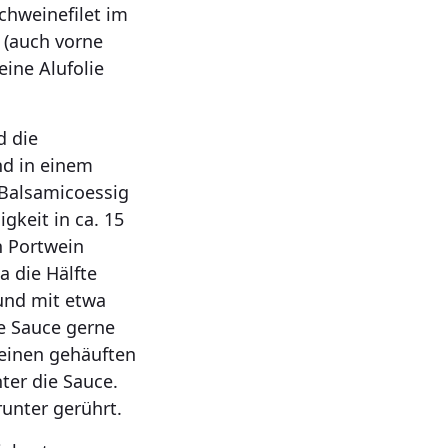
chweinefilet im
 (auch vorne
eine Alufolie
d die
nd in einem
 Balsamicoessig
gkeit in ca. 15
n Portwein
a die Hälfte
 und mit etwa
ie Sauce gerne
 einen gehäuften
nter die Sauce.
runter gerührt.