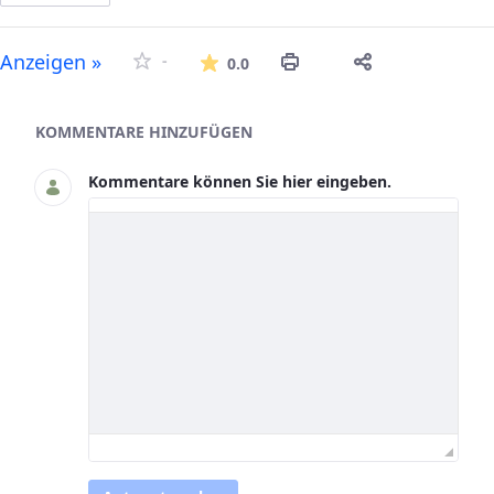
Die durchschnittliche Bew
Anzeigen »
-
0.0
Asset-Herausgeber
KOMMENTARE HINZUFÜGEN
Kommentare können Sie hier eingeben.