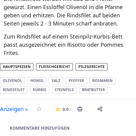
gewürzt. Einen Esslöffel Olivenöl in die Pfanne
geben und erhitzen. Die Rindsfilet auf beiden
Seiten jeweils 2 - 3 Minuten scharf anbraten.
Zum Rindsfilet auf einem Steinpilz-Kürbis-Bett
passt ausgezeichnet ein Risotto oder Pommes
Frites.
HAUPTSPEISEN
FLEISCHGERICHT
PILZGERICHTE
OLIVENÖL
HONIG
SALZ
PFEFFER
ROSMARIN
RINDSFILET
KÜRBIS
STEINPILZ
BRATBUTTER
Die durchschnittliche Bew
Anzeigen »
-
0.0
Asset-Herausgeber
KOMMENTARE HINZUFÜGEN