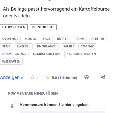
Als Beilage passt hervorragend ein Kartoffelpüree
oder Nudeln.
HAUPTSPEISEN
PILZGERICHTE
OLIVENÖL
HONIG
SALZ
BUTTER
RAHM
PFEFFER
SENF
ZWIEBEL
KNOBLAUCH
SALBEI
COGNAC
CHAMPIGNONS
GEMÜSEBUILLON
KALBSROLLBRATEN
WEISSWEIN
Die durchschnitt
Anzeigen »
-
5.0
(1 Stimme)
Asset-Herausgeber
KOMMENTARE HINZUFÜGEN
Kommentare können Sie hier eingeben.