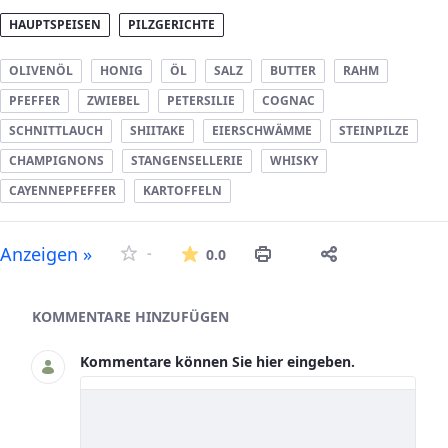
HAUPTSPEISEN
PILZGERICHTE
OLIVENÖL
HONIG
ÖL
SALZ
BUTTER
RAHM
PFEFFER
ZWIEBEL
PETERSILIE
COGNAC
SCHNITTLAUCH
SHIITAKE
EIERSCHWÄMME
STEINPILZE
CHAMPIGNONS
STANGENSELLERIE
WHISKY
CAYENNEPFEFFER
KARTOFFELN
Die durchschnittliche Bew
Anzeigen »
-
0.0
Asset-Herausgeber
KOMMENTARE HINZUFÜGEN
Kommentare können Sie hier eingeben.