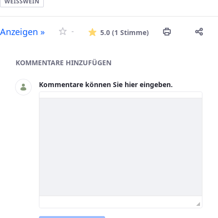
WEISSWEIN
Die durchschnitt
Anzeigen »
-
5.0
(1 Stimme)
Asset-Herausgeber
KOMMENTARE HINZUFÜGEN
Kommentare können Sie hier eingeben.