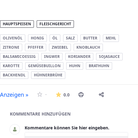
HAUPTSPEISEN
FLEISCHGERICHT
OLIVENÖL
HONIG
ÖL
SALZ
BUTTER
MEHL
ZITRONE
PFEFFER
ZWIEBEL
KNOBLAUCH
BALSAMICOESSIG
INGWER
KORIANDER
SOJASAUCE
KAROTTE
GEMÜSEBUILLON
HUHN
BRATHUHN
BACKHENDL
HÜHNERBRÜHE
Die durchschnittliche Bew
Anzeigen »
-
0.0
Asset-Herausgeber
KOMMENTARE HINZUFÜGEN
Kommentare können Sie hier eingeben.