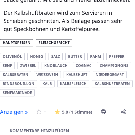
Der Kalbshuftbraten wird zum Servieren in
Scheiben geschnitten. Als Beilage passen sehr
gut Speckbohnen und Kartoffelpüree.
HAUPTSPEISEN
FLEISCHGERICHT
OLIVENÖL
HONIG
SALZ
BUTTER
RAHM
PFEFFER
SENF
ZWIEBEL
KNOBLAUCH
COGNAC
CHAMPIGNONS
KALBSBRATEN
WEISSWEIN
KALBSHUFT
NIEDERGEGART
RINDSBOUILLON
KALB
KALBSFLEISCH
KALBSHUFTBRATEN
SENFMARINADE
Die durchschnitt
Anzeigen »
-
5.0
(1 Stimme)
Asset-Herausgeber
KOMMENTARE HINZUFÜGEN