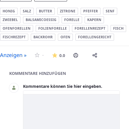
HONIG
SALZ
BUTTER
ZITRONE
PFEFFER
SENF
ZWIEBEL
BALSAMICOESSIG
FORELLE
KAPERN
OFENFORELLEN
FOLIENFORELLE
FORELLENREZEPT
FISCH
FISCHREZEPT
BACKROHR
OFEN
FORELLENGERICHT
Die durchschnittliche Bew
Anzeigen »
-
0.0
Asset-Herausgeber
KOMMENTARE HINZUFÜGEN
Kommentare können Sie hier eingeben.