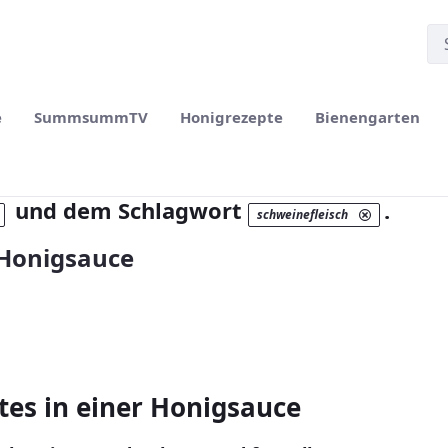
e
SummsummTV
Honigrezepte
Bienengarten
und dem Schlagwort
.
schweinefleisch
 Honigsauce
es in einer Honigsauce