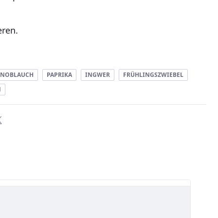
eren.
KNOBLAUCH
PAPRIKA
INGWER
FRÜHLINGSZWIEBEL
N
e Bewertung ist 0 von 5 Sternen.