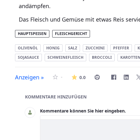
andämpfen.
Das Fleisch und Gemüse mit etwas Reis servi
HAUPTSPEISEN
FLEISCHGERICHT
OLIVENÖL
HONIG
SALZ
ZUCCHINI
PFEFFER
SOJASAUCE
SCHWEINEFLEISCH
BROCCOLI
KAROTTE
Die durchschnittlich
Anzeigen »
-
0.0
Asset-Herausgeber
KOMMENTARE HINZUFÜGEN
Kommentare können Sie hier eingeben.