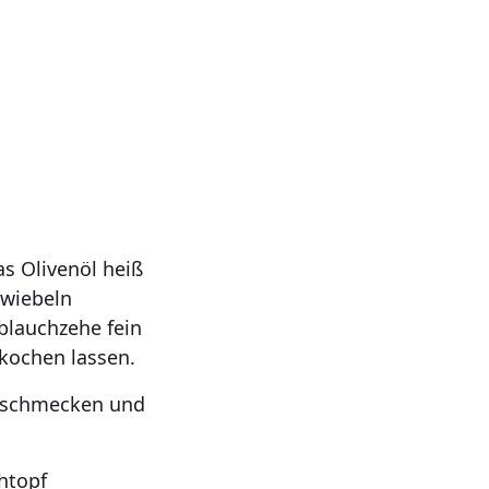
s Olivenöl heiß
Zwiebeln
blauchzehe fein
kochen lassen.
abschmecken und
htopf