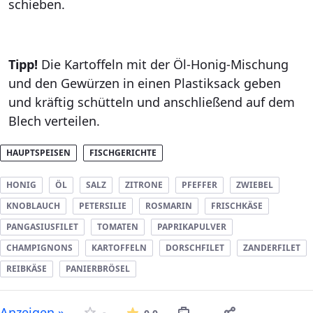
schieben.
Tipp!
Die Kartoffeln mit der Öl-Honig-Mischung
und den Gewürzen in einen Plastiksack geben
und kräftig schütteln und anschließend auf dem
Blech verteilen.
HAUPTSPEISEN
FISCHGERICHTE
HONIG
ÖL
SALZ
ZITRONE
PFEFFER
ZWIEBEL
KNOBLAUCH
PETERSILIE
ROSMARIN
FRISCHKÄSE
PANGASIUSFILET
TOMATEN
PAPRIKAPULVER
CHAMPIGNONS
KARTOFFELN
DORSCHFILET
ZANDERFILET
REIBKÄSE
PANIERBRÖSEL
Die durchschnittliche Bew
Anzeigen »
-