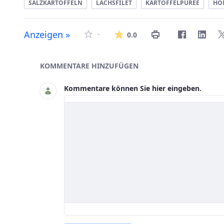
SALZKARTOFFELN
LACHSFILET
KARTOFFELPÜREE
HO
Die durchschnittlich
Anzeigen »
-
0.0
Asset-Herausgeber
KOMMENTARE HINZUFÜGEN
Kommentare können Sie hier eingeben.