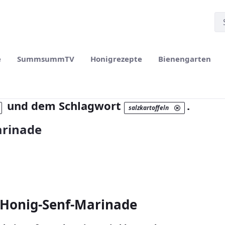
e
SummsummTV
Honigrezepte
Bienengarten
und dem Schlagwort
.
salzkartoffeln
arinade
r Honig-Senf-Marinade