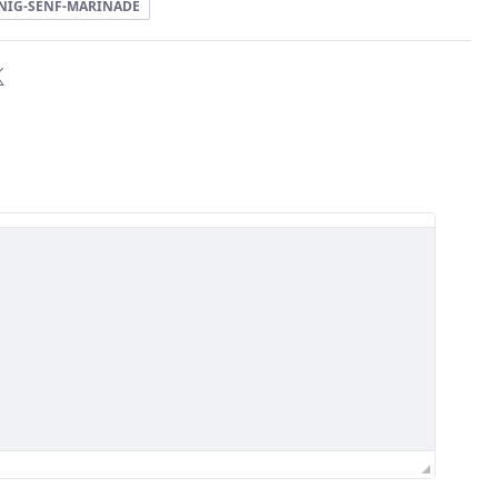
NIG-SENF-MARINADE
e Bewertung ist 0 von 5 Sternen.