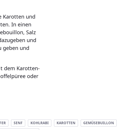
e Karotten und
ten. In einen
bouillon, Salz
 dazugeben und
zu geben und
it dem Karotten-
offelpüree oder
FER
SENF
KOHLRABI
KAROTTEN
GEMÜSEBUILLON