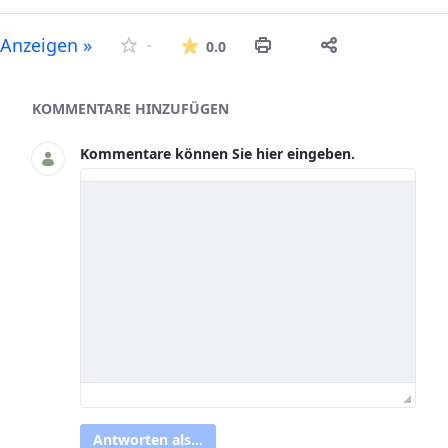
Die durchschnittliche Bew
Anzeigen »
-
0.0
Asset-Herausgeber
KOMMENTARE HINZUFÜGEN
Kommentare können Sie hier eingeben.
Antworten als...