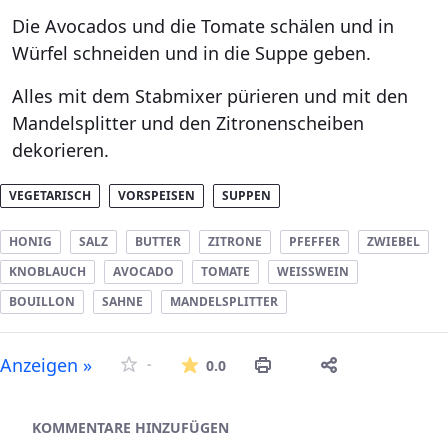
Die Avocados und die Tomate schälen und in
Würfel schneiden und in die Suppe geben.
Alles mit dem Stabmixer pürieren und mit den
Mandelsplitter und den Zitronenscheiben
dekorieren.
VEGETARISCH
VORSPEISEN
SUPPEN
HONIG
SALZ
BUTTER
ZITRONE
PFEFFER
ZWIEBEL
KNOBLAUCH
AVOCADO
TOMATE
WEISSWEIN
BOUILLON
SAHNE
MANDELSPLITTER
Die durchschnittliche Bew
Anzeigen »
-
0.0
Asset-Herausgeber
KOMMENTARE HINZUFÜGEN