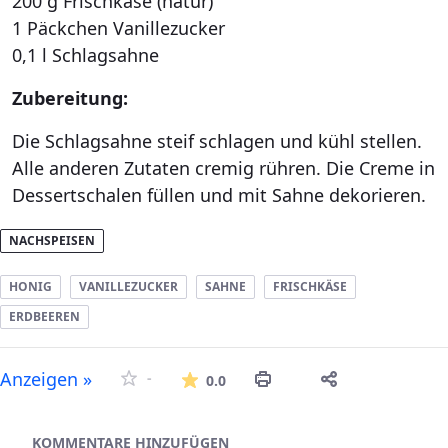
200 g Frischkäse (natur)
1 Päckchen Vanillezucker
0,1 l Schlagsahne
Zubereitung:
Die Schlagsahne steif schlagen und kühl stellen.
Alle anderen Zutaten cremig rühren. Die Creme in
Dessertschalen füllen und mit Sahne dekorieren.
NACHSPEISEN
HONIG
VANILLEZUCKER
SAHNE
FRISCHKÄSE
ERDBEEREN
Die durchschnittliche Bew
Anzeigen »
-
0.0
Asset-Herausgeber
KOMMENTARE HINZUFÜGEN