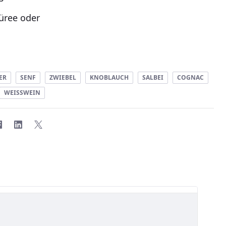
püree oder
ER
SENF
ZWIEBEL
KNOBLAUCH
SALBEI
COGNAC
WEISSWEIN
hnittliche Bewertung ist 5 von 5 Sternen.