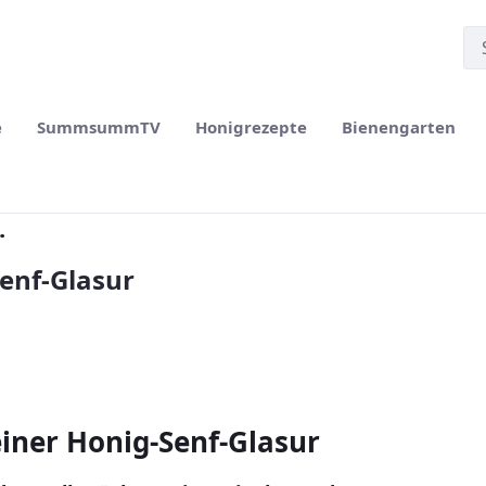
e
SummsummTV
Honigrezepte
Bienengarten
.
Senf-Glasur
einer Honig-Senf-Glasur