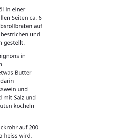
l in einer
llen Seiten ca. 6
lbsrollbraten auf
 bestrichen und
 gestellt.
ignons in
n
etwas Butter
darin
sswein und
 mit Salz und
nuten köcheln
ackrohr auf 200
g heiss wird.