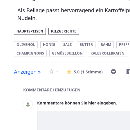
Als Beilage passt hervorragend ein Kartoffel
Nudeln.
HAUPTSPEISEN
PILZGERICHTE
OLIVENÖL
HONIG
SALZ
BUTTER
RAHM
PFEFF
CHAMPIGNONS
GEMÜSEBUILLON
KALBSROLLBRATEN
Die durchsc
Anzeigen »
-
5.0
(1 Stimme)
Asset-Herausgeber
KOMMENTARE HINZUFÜGEN
Kommentare können Sie hier eingeben.